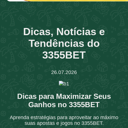
Dicas, Notícias e
Tendências do
3355BET
26.07.2026
Dicas para Maximizar Seus
Ganhos no 3355BET
Aprenda estratégias para aproveitar ao máximo
suas apostas e jogos no 3355BET.