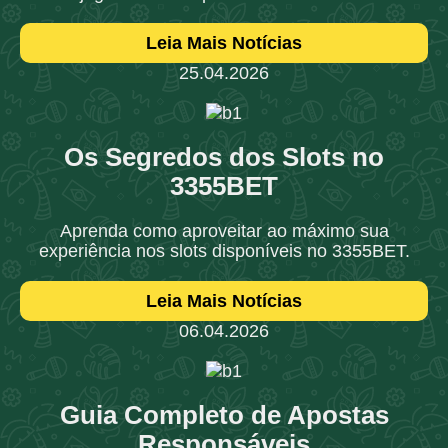
Leia Mais Notícias
25.04.2026
Os Segredos dos Slots no
3355BET
Aprenda como aproveitar ao máximo sua
experiência nos slots disponíveis no 3355BET.
Leia Mais Notícias
06.04.2026
Guia Completo de Apostas
Responsáveis